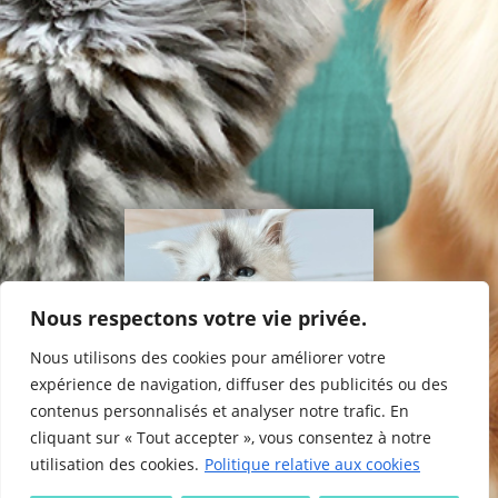
Vie de l’élevage
Les Mariages
Les Naissances
Liens utiles
Nous respectons votre vie privée.
Mentions légales
Contact
Nous utilisons des cookies pour améliorer votre
expérience de navigation, diffuser des publicités ou des
contenus personnalisés et analyser notre trafic. En
Partager
Site réalisé par
©
2026
cliquant sur « Tout accepter », vous consentez à notre
utilisation des cookies.
Politique relative aux cookies