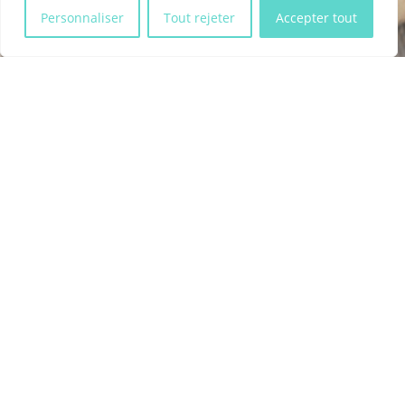

Personnaliser
Tout rejeter
Accepter tout
alto
Balto
Sexe :
Mâle
Robe :
Black Smoke (High)
Né le :
09/04/2026
Les parents