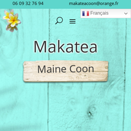
06 09 32 76 94
makateacoon@orange.fr
Français
Makatea
Maine Coon