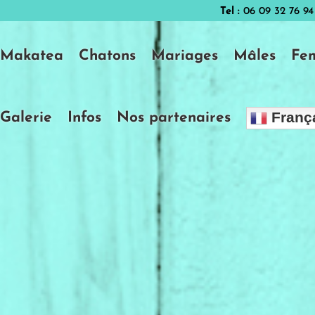
Tel :
06 09 32 76 94
Makatea
Chatons
Mariages
Mâles
Fem
Franç
Galerie
Infos
Nos partenaires