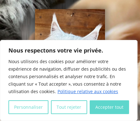
Vie de l’élevage
Les Mariages
Les Naissances
Liens utiles
Nous respectons votre vie privée.
Mentions légales
Contact
Nous utilisons des cookies pour améliorer votre
expérience de navigation, diffuser des publicités ou des
contenus personnalisés et analyser notre trafic. En
Partager
Site réalisé par
©
2026
cliquant sur « Tout accepter », vous consentez à notre
utilisation des cookies.
Politique relative aux cookies

Personnaliser
Tout rejeter
Accepter tout