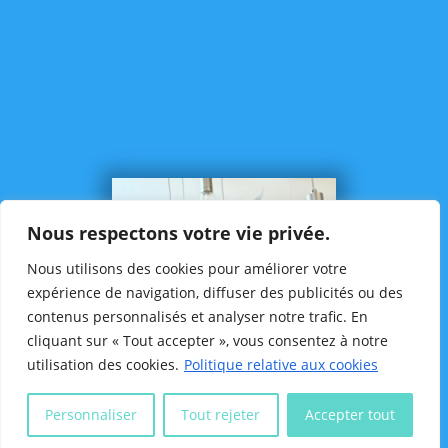
Vie de l’élevage
Les Mariages
Les Naissances
Liens utiles
Nous respectons votre vie privée.
Mentions légales
Contact
Nous utilisons des cookies pour améliorer votre
expérience de navigation, diffuser des publicités ou des
contenus personnalisés et analyser notre trafic. En
Partager
Site réalisé par
©
2026
cliquant sur « Tout accepter », vous consentez à notre
utilisation des cookies.
Politique relative aux cookies

Personnaliser
Tout rejeter
Accepter tout