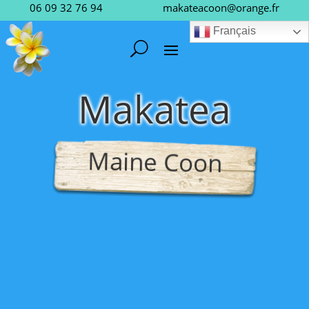
06 09 32 76 94
makateacoon@orange.fr
Français
Makatea
Maine Coon