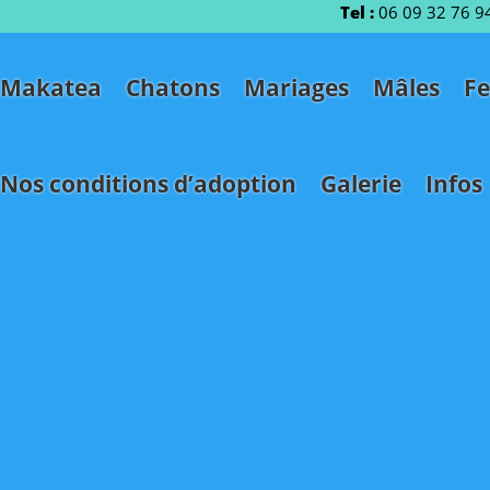
Tel :
06 09 32 76 9
Makatea
Chatons
Mariages
Mâles
Fe
Nos conditions d’adoption
Galerie
Infos