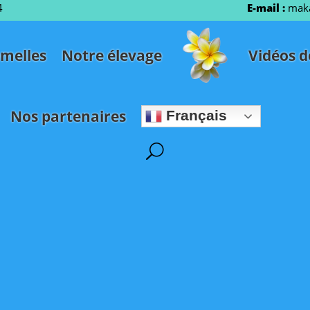
4
E-mail :
mak
melles
Notre élevage
Vidéos 
Nos partenaires
Français