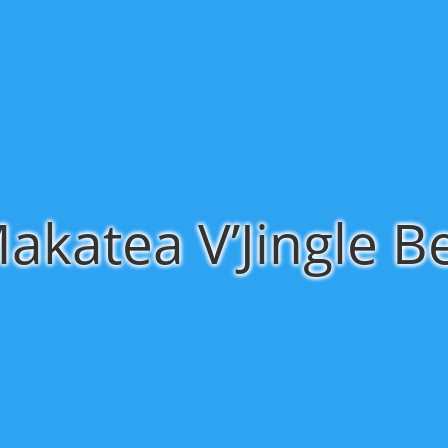
akatea V’Jingle Be